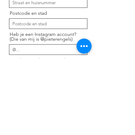
Postcode en stad
Heb je een Instagram account?
(Die van mij is @pieterengels)
Hoe kwam je bij mij terecht?
Bericht
Are you happy and you know it?
Yes
No